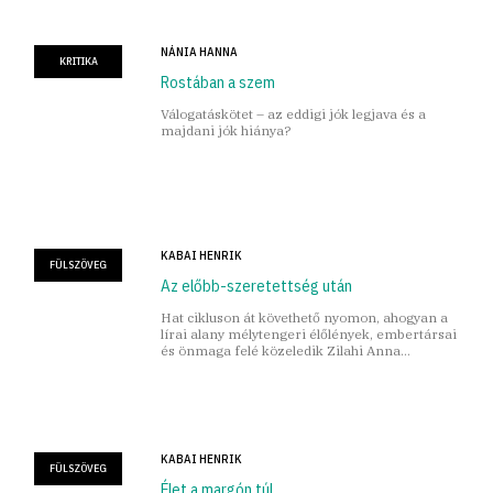
NÁNIA HANNA
KRITIKA
Rostában a szem
Válogatáskötet – az eddigi jók legjava és a
majdani jók hiánya?
KABAI HENRIK
FÜLSZÖVEG
Az előbb-szeretettség után
Hat cikluson át követhető nyomon, ahogyan a
lírai alany mélytengeri élőlények, embertársai
és önmaga felé közeledik Zilahi Anna
Gyengédség című, tavaly megjelent
verseskötetében.
KABAI HENRIK
FÜLSZÖVEG
Élet a margón túl