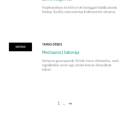
Hajthatatlan és kiforrott hanggal találkozunk
Ráday Zsófia vizionárius költészetét olvasva.
TAMÁS DÉNES
KRITIKA
Minótaurusz háborúja
Szépen gyarapszik Wirth Imre életműve, ami
egyáltalán nem egy szokványos életpályát
takar.
1
...