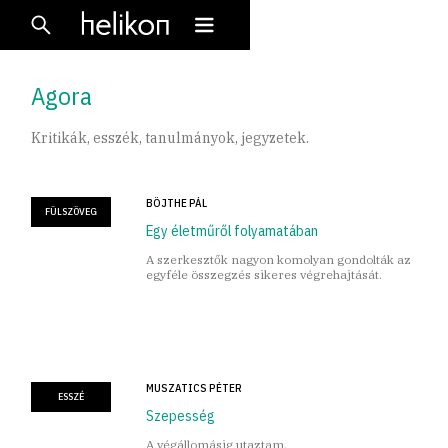
Agora
Kritikák, esszék, tanulmányok, jegyzetek.
BÖJTHE PÁL
FÜLSZÖVEG
Egy életműről folyamatában
A szerkesztők nagyon komolyan gondolták az
egyféle összegzés sikeres végrehajtását.
MUSZATICS PÉTER
ESSZÉ
Szepesség
A végállomásig utaztam.