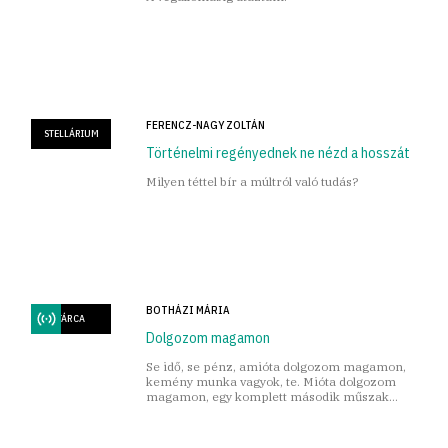
FERENCZ-NAGY ZOLTÁN
STELLÁRIUM
Történelmi regényednek ne nézd a hosszát
Milyen téttel bír a múltról való tudás?
BOTHÁZI MÁRIA
TÁRCA
Dolgozom magamon
Se idő, se pénz, amióta dolgozom magamon,
kemény munka vagyok, te. Mióta dolgozom
magamon, egy komplett második műszak
vagyok, és még én fizetek értem, hehe.