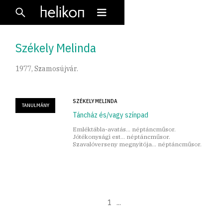
Székely Melinda
1977, Szamosújvár.
SZÉKELY MELINDA
TANULMÁNY
Táncház és/vagy színpad
Emléktábla-avatás… néptáncműsor.
Jótékonysági est… néptáncműsor.
Szavalóverseny megnyitója… néptáncműsor.
1
...