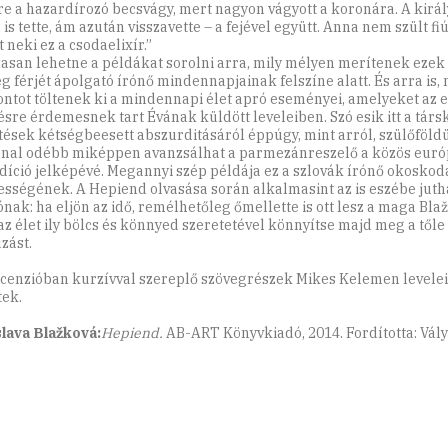
re a hazardírozó becsvágy, mert nagyon vágyott a koronára. A kirá
 is tette, ám azután visszavette – a fejével együtt. Anna nem szült fi
 neki ez a csodaelixír.”
asan lehetne a példákat sorolni arra, mily mélyen merítenek ezek
eg férjét ápolgató írónő mindennapjainak felszíne alatt. És arra is, 
ontot töltenek ki a mindennapi élet apró eseményei, amelyeket az 
ésre érdemesnek tart Évának küldött leveleiben. Szó esik itt a tár
tések kétségbeesett abszurditásáról éppúgy, mint arról, szülőföld
nal odébb miképpen avanzsálhat a parmezánreszelő a közös euró
adíció jelképévé. Megannyi szép példája ez a szlovák írónő okoskod
ességének. A Hepiend olvasása során alkalmasint az is eszébe juth
ónak: ha eljön az idő, remélhetőleg őmellette is ott lesz a maga Bla
az élet ily bölcs és könnyed szeretetével könnyítse majd meg a tőle
zást.
ecenzióban kurzívval szereplő szövegrészek Mikes Kelemen levelei
tek.
lava Blažková:
Hepiend.
AB-ART Könyvkiadó, 2014. Fordította: Vály
.