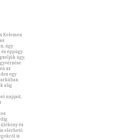
es Kelemen
-as
n, úgy
, és éppúgy
pzeljük úgy,
agyvérzése
en az
ndez egy
sarkában
k alig
só napjait,
z
kes
edig
dülékeny és
s elérhető.
gekről is