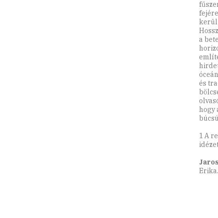
fűsze
fejére
került
Hossz
a bet
horiz
említ
hirde
óceán
és tr
bölcs
olvas
hogy 
búcsú
1 A r
idéze
Jaros
Erika