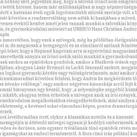
nk néhány szót, jegyezzük meg, hogy a szlovák írónőt nem emigráci
ei tették híressé, hanem már szülőhazájában is nagy népszerűség
dett: a hatvanas évek egyik legolvasottabb szlovák szerzője volt, s 
ását követően a rendszerváltásig nem adták ki hazájában a műveit,
cvenes évektől kezdve ismét jelen vannak munkái a szlovákiai kön
in, és gyermekirodalmi műveiért az UNESCO Hans Christian Anders
apta.
 ismeretében, hogy ezek a szövegek, még ha példátlan életigenlés
el is, de mégiscsak a betegségről és az elmúlásról szólnak felnőtt
pő lehet, hogy a Hepiend kisprózái arra is egyértelmű magyarázat
 szerethetik annyira az írónő nekik szóló munkáit a gyermekolvasók
sak azokra az epizódokra gondolok, amikor a Blažková-írások eg
djában, ahogyan Lázár Ervinnél és Lackfi Jánosnál szokott, megjel
an logikus gyermeki kérdés vagy valóságértelmezés, mint amikor a
áramkimaradást követően felidézi, hogy Andris fia megkérdezte től
az istenke reklámja”, vagy amikor négyéves kisunokája arról fejti k
yemsál bizonyosan úgy készül, hogy „a selyemlepke seggéből húzzá
k inkább, ahogyan tetten érhetőek a szövegen azok az írói erények
ermekirodalom megalkotásához elengedhetetlenek, mint amilyen 
zékletesség, a kevéssel sokat elmondani képes, pontos dramaturgia
érzék.
ová levélformában írott, olykor a klasszikus novella és a kisesszé
mezsgyéjén is áttévedő szövegei ugyanis jó kedélyű embermesék,
eden és derűsen, nem egyszer triviálisnak tűnő epizódok révén 
s igazságokat az emberi természetről. A Bors című írás például k