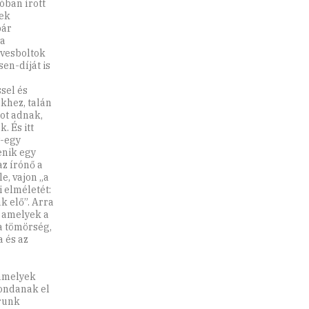
óban írott
nek
bár
 a
yvesboltok
en-díját is
sel és
ekhez, talán
ot adnak,
. És itt
y-egy
enik egy
z írónő a
e, vajon „a
i elméletét:
k elő”. Arra
, amelyek a
a tömörség,
 és az
 amelyek
mondanak el
orunk