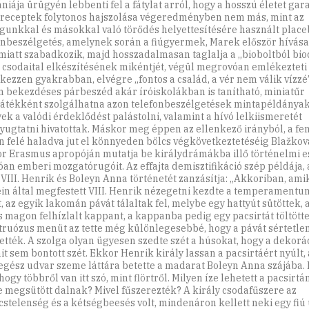
niája ürügyén lebbenti fel a fátylat arról, hogy a hosszú életet gar
receptek folytonos hajszolása végeredményben nem más, mint az
unkkal és másokkal való törődés helyettesítésére használt place
onbeszélgetés, amelynek során a fiúgyermek, Marek először hívása
 miatt szabadkozik, majd hosszadalmasan taglalja a „bioboltból bio
 csodaital elkészítésének mikéntjét, végül megrovóan emlékezteti 
tkezzen gyakrabban, elvégre „fontos a család, a vér nem válik vízzé”
 bekezdéses párbeszéd akár íróiskolákban is tanítható, miniatűr
átékként szolgálhatna azon telefonbeszélgetések mintapéldányak
ek a valódi érdeklődést palástolni, valamint a hívó lelkiismeretét
ugtatni hivatottak. Máskor meg éppen az ellenkező irányból, a fen
n felé haladva jut el könnyeden bölcs végkövetkeztetéséig Blažkov
r Erasmus apropóján mutatja be királydrámákba illő történelmi
óan emberi mozgatórugóit. Az effajta demisztifikáció szép példája,
 VIII. Henrik és Boleyn Anna történetét zanzásítja: „Akkoriban, ami
in által megfestett VIII. Henrik nézegetni kezdte a temperamentu
, az egyik lakomán pávát tálaltak fel, melybe egy hattyút sütöttek,
 magon felhízlalt kappant, a kappanba pedig egy pacsirtát töltötte
ruózus menüt az tette még különlegesebbé, hogy a pávát sértetlen
tették. A szolga olyan ügyesen szedte szét a húsokat, hogy a dekorá
t sem bontott szét. Ekkor Henrik király lassan a pacsirtáért nyúlt, 
 egész udvar szeme láttára betette a madarat Boleyn Anna szájába.
 hogy többről van itt szó, mint flörtről. Milyen íze lehetett a pacsirtá
 megsütött dalnak? Mivel fűszerezték? A király csodafűszere az
cstelenség és a kétségbeesés volt, mindenáron kellett neki egy fiú