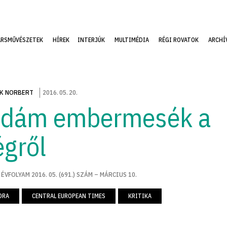
ÁRSMŰVÉSZETEK
HÍREK
INTERJÚK
MULTIMÉDIA
RÉGI ROVATOK
ARCHÍ
K NORBERT
2016
.
05
.
20
.
idám embermesék a
égről
 ÉVFOLYAM 2016. 05. (691.) SZÁM – MÁRCIUS 10.
ORA
CENTRAL EUROPEAN TIMES
KRITIKA