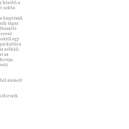
ly később a
út, sokba
 a kisprózák
mily tágas
elbeszélő
skereső
ünktől egy
pai kultúra
ás nélküli
at az
žkovája,
 való
ből átemelt
i Horváth