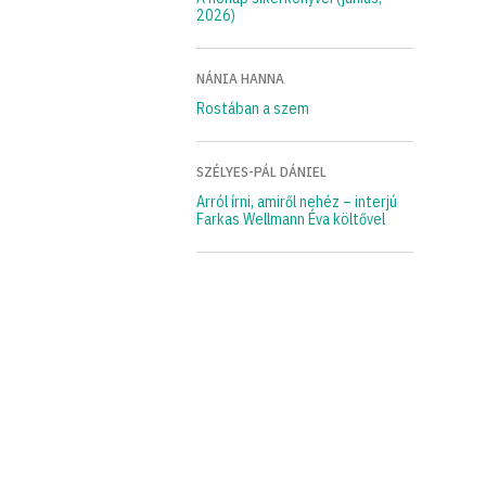
2026)
NÁNIA HANNA
Rostában a szem
SZÉLYES-PÁL DÁNIEL
Arról írni, amiről nehéz – interjú
Farkas Wellmann Éva költővel