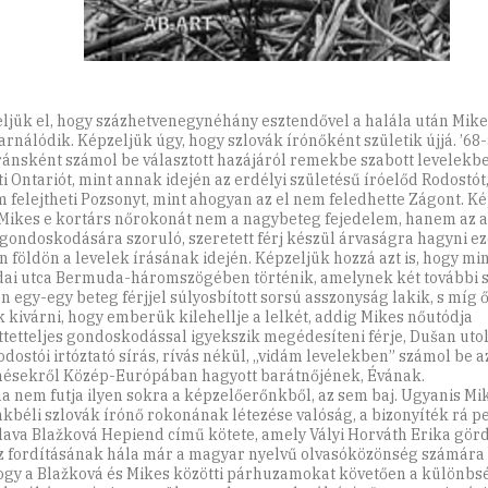
ljük el, hogy százhetvenegynéhány esztendővel a halála után Mik
arnálódik. Képzeljük úgy, hogy szlovák írónőként születik újjá. ’68
ánsként számol be választott hazájáról remekbe szabott levelekbe
ti Ontariót, mint annak idején az erdélyi születésű íróelőd Rodostót
m felejtheti Pozsonyt, mint ahogyan az el nem feledhette Zágont. Ké
Mikes e kortárs nőrokonát nem a nagybeteg fejedelem, hanem az 
 gondoskodására szoruló, szeretett férj készül árvaságra hagyni ez
n földön a levelek írásának idején. Képzeljük hozzá azt is, hogy mi
ai utca Bermuda-háromszögében történik, amelynek két további 
én egy-egy beteg férjjel súlyosbított sorsú asszonyság lakik, s míg ő
k kivárni, hogy emberük kilehellje a lelkét, addig Mikes nőutódja
ttetteljes gondoskodással igyekszik megédesíteni férje, Dušan utol
odostói irtóztató sírás, rívás nékül, „vidám levelekben” számol be a
nésekről Közép-Európában hagyott barátnőjének, Évának.
ha nem futja ilyen sokra a képzelőerőnkből, az sem baj. Ugyanis Mi
kbéli szlovák írónő rokonának létezése valóság, a bizonyíték rá p
lava Blažková Hepiend című kötete, amely Vályi Horváth Erika gör
z fordításának hála már a magyar nyelvű olvasóközönség számára i
gy a Blažková és Mikes közötti párhuzamokat követően a különbsé