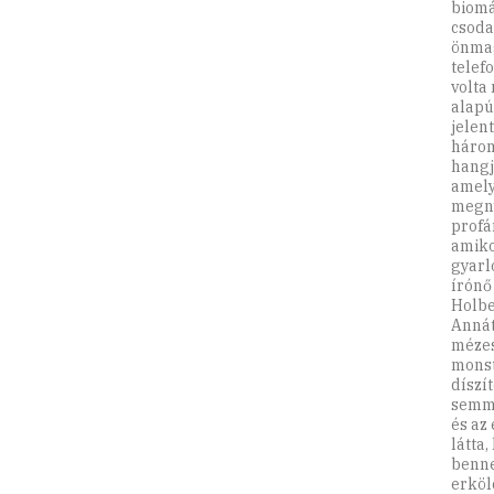
biomá
csoda
önmag
telef
volta
alapú
jelen
három
hangj
amely
megny
profá
amiko
gyarl
írónő
Holbe
Annát
mézes
monst
díszí
semmi
és az
látta,
benne
erköl