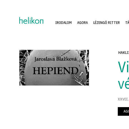
IRODALOM
AGORA
LÉZENGŐ RITTER
T
HAKLI
V
v
XXVII.
AG