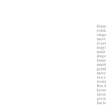
Képze
reink
emigr
szere
el ne
hogy 
miatt
idege
kanad
szint
győzi
szere
és a r
törté
Nos, 
korun
Jaros
precí
Ám ho