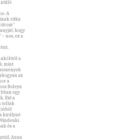
antáló
bo. A
inak ritka
citrom”
anyját, hogy
 – nos, ez a
ént,
nkölttől a
á, mint
 események
 ahogyan az
kor a
mos Boleyn
 abban egy
k. Ezt a
 tollak
cióból
a királyné
 Mindenki
nak és a
 utód, Anna