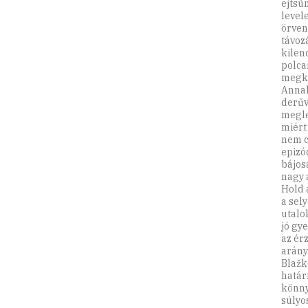
ejtsü
level
örven
távoz
kilen
polca
megk
Annak
derűv
megle
miért
nem c
epizó
bájos
nagy 
Hold 
a sel
utalo
jó gy
az ér
arány
Blažk
határ
könny
súlyo