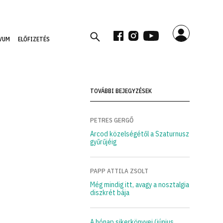
VUM
ELŐFIZETÉS
TOVÁBBI BEJEGYZÉSEK
PETRES GERGŐ
Arcod közelségétől a Szaturnusz
gyűrűjéig
PAPP ATTILA ZSOLT
Még mindig itt, avagy a nosztalgia
diszkrét bája
A hónap sikerkönyvei (június,