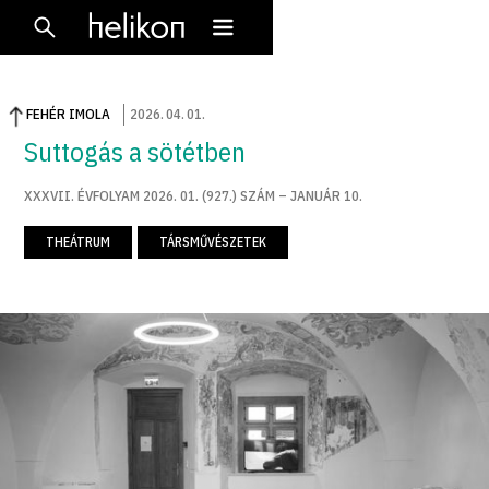
FEHÉR IMOLA
2026
.
04
.
01
.
Suttogás a sötétben
XXXVII. ÉVFOLYAM 2026. 01. (927.) SZÁM – JANUÁR 10.
THEÁTRUM
TÁRSMŰVÉSZETEK