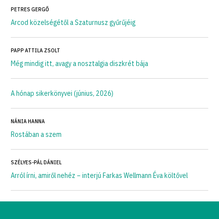
PETRES GERGŐ
Arcod közelségétől a Szaturnusz gyűrűjéig
PAPP ATTILA ZSOLT
Még mindig itt, avagy a nosztalgia diszkrét bája
A hónap sikerkönyvei (június, 2026)
NÁNIA HANNA
Rostában a szem
SZÉLYES-PÁL DÁNIEL
Arról írni, amiről nehéz – interjú Farkas Wellmann Éva költővel