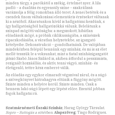
minden tárgy, a parókától a székig, értelmet nyer. A lila
padló – a dualitás és egyensúly színe – szakrálissá
varázsolja a félig romokban álló teret. A zenei betétek és a
csendek finom váltakozásai elementáris érzéseket váltanak
ki a nézőből. Akaratunkon kívül is hallgatózni kezdünk, s
így hallgatóságból hallgatózókká válunk. Belelátunk a
színpad mögötti valóságba: a megszokott, hibátlan
előadások mögé, a próbák ciklikusságába, a színészek
ripacskodásába, a váratlan helyzetekbe, az igazgató
kételyeibe. Dekonstrukció – gondolhatnánk. De valójában
mindeközben felépül bennünk egy színház, és mi is az élet
mellé tesszük le a voksunkat, mint a fiatal színházigazgatót
játszó Szabó János Szilárd is, akiben átfordul a pesszimista,
rezignált hozzáállás, és aktív, tenni vágyó, színház- és
életigenlő, tettre kész emberré válik.
Az előadás egy egykor elmaradt végszóval zárul, és a súgó
a szövegkönyvet hátrahagyva eltűnik a függöny mögött.
Szinte minden a helyére kerül. Szinte minden. Csak a
bennem lakó súgó lépett egy lépést előre. Ezentúl jobban
fogok hallgatni rá.
Szatmárnémeti Északi Színház
, Harag György Társulat.
Sopro – Suttogás a sötétben
.
Alapszöveg
: Tiago Rodrigues.