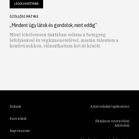
LEGOLVASOTTABB
SZÖLLŐSI MÁTYÁS
„Mindent úgy látok és gondolok, mint eddig”
Mivel tökéletesen tisztában voltam a betegség
lefolyásával és végkimenetelével, miután túlestem a
kezdeti sokkon, választhattam két út között.
1
2
3
4
5
6
Rólunk
Adatvédelmi tájékoztató
Szerzőink
Általános szerződési
feltételek
Impresszum