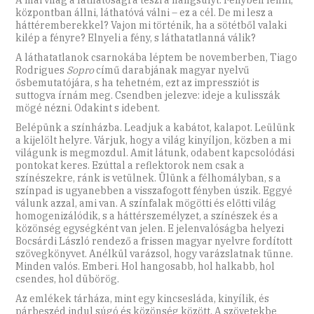
központban állni, láthatóvá válni – ez a cél. De mi lesz a
háttéremberekkel? Vajon mi történik, ha a sötétből valaki
kilép a fényre? Elnyeli a fény, s láthatatlanná válik?
A láthatatlanok csarnokába léptem be novemberben, Tiago
Rodrigues
Sopro
című darabjának magyar nyelvű
ősbemutatójára, s ha tehetném, ezt az impressziót is
suttogva írnám meg. Csendben jelezve: ideje a kulisszák
mögé nézni. Odakint s idebent.
Belépünk a színházba. Leadjuk a kabátot, kalapot. Leülünk
a kijelölt helyre. Várjuk, hogy a világ kinyíljon, közben a mi
világunk is megmozdul. Amit látunk, odabent kapcsolódási
pontokat keres. Ezúttal a reflektorok nem csak a
színészekre, ránk is vetülnek. Ülünk a félhomályban, s a
színpad is ugyanebben a visszafogott fényben úszik. Eggyé
válunk azzal, ami van. A színfalak mögötti és előtti világ
homogenizálódik, s a háttérszemélyzet, a színészek és a
közönség egységként van jelen. E jelenvalóságba helyezi
Bocsárdi László rendező a frissen magyar nyelvre fordított
szövegkönyvet. Anélkül varázsol, hogy varázslatnak tűnne.
Minden valós. Emberi. Hol hangosabb, hol halkabb, hol
csendes, hol dübörög.
Az emlékek tárháza, mint egy kincsesláda, kinyílik, és
párbeszéd indul súgó és közönség között. A szövetekbe