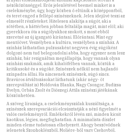
nézőközönséggel. Erős jelenlétével beemel minket is a
cselekménybe, úgy, hogy közben ő eltűnik a középpontból,
és teret enged a fellépő színészeknek. Jelen idejűvé teszi az
elmesélt részleteket. Hitelesen alakítja a súgót, aki a
sötétben, a háttérben jobban feltalálja magát, mint elöl; aki
gyerekkora óta a súgólyukhoz szokott, s most ebből
szeretné az új igazgató kirántani. Előrántani. Mint egy
mentőövet. Veszélyben a kultúra, veszélyben a színház. A
színház láthatatlan pulzusaként negyven évig súgóként
dolgozó nem tud belegondolni abba, hogy egyszer nem lesz
színház, bár rezignáltan megállapítja, hogy vannak olyan
színházi szakmák, amik kihalófélben vannak, köztük a
kritikusoké és a súgóké. Színészek nélkül nem hajlandó
színpadra állni. Ha nincsenek színészek, súgó sincs.
Bravúros átváltozásokat láthatunk (akár négy- öt
szerepváltást is) Moldován Blanka, Nagy Csongor, Budizsa
Evelyn, Orbán Zsolt és Diószegi Attila színészi játékának
köszönhetően.
A szöveg líraisága, a cselekményszálak kuszáltsága, a
színészek szerepvariációi elcsúsztatják a néző figyelmét a
valós cselekményről. Emlékekről lévén szó, minden kicsit
kaotikus, légies, megfoghatatlan. A minimalista díszlet
minden eleme tudatosan elhelyezett. Ahogy beszövődnek
jelenetek Szophoklészből, Moliére-ből vagy Csehovból,