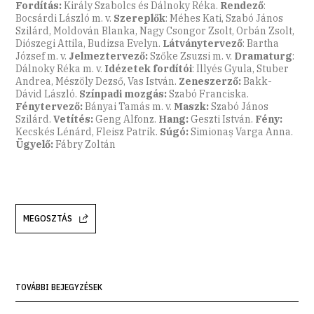
Fordítás:
Király Szabolcs és Dálnoky Réka.
Rendező
:
Bocsárdi László m. v.
Szereplők
: Méhes Kati, Szabó János
Szilárd, Moldován Blanka, Nagy Csongor Zsolt, Orbán Zsolt,
Diószegi Attila, Budizsa Evelyn.
Látványtervező
: Bartha
József m. v.
Jelmeztervező:
Szőke Zsuzsi m. v.
Dramaturg
:
Dálnoky Réka m. v.
Idézetek fordítói
: Illyés Gyula, Stuber
Andrea, Mészöly Dezső, Vas István.
Zeneszerző:
Bakk-
Dávid László.
Színpadi mozgás:
Szabó Franciska.
Fénytervező:
Bányai Tamás m. v.
Maszk:
Szabó János
Szilárd.
Vetítés:
Geng Alfonz.
Hang:
Geszti István.
Fény:
Kecskés Lénárd, Fleisz Patrik.
Súgó:
Simionaș Varga Anna.
Ügyelő:
Fábry Zoltán
MEGOSZTÁS
TOVÁBBI BEJEGYZÉSEK