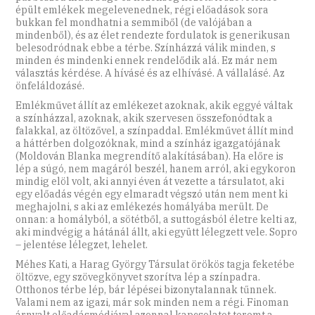
épült emlékek megelevenednek, régi előadások sora
bukkan fel mondhatni a semmiből (de valójában a
mindenből), és az élet rendezte fordulatok is generikusan
belesodródnak ebbe a térbe. Színházzá válik minden, s
minden és mindenki ennek rendelődik alá. Ez már nem
választás kérdése. A hívásé és az elhívásé. A vállalásé. Az
önfeláldozásé.
Emlékművet állít az emlékezet azoknak, akik eggyé váltak
a színházzal, azoknak, akik szervesen összefonódtak a
falakkal, az öltözővel, a színpaddal. Emlékművet állít mind
a háttérben dolgozóknak, mind a színház igazgatójának
(Moldován Blanka megrendítő alakításában). Ha előre is
lép a súgó, nem magáról beszél, hanem arról, aki egykoron
mindig elöl volt, aki annyi éven át vezette a társulatot, aki
egy előadás végén egy elmaradt végszó után nem ment ki
meghajolni, s aki az emlékezés homályába merült. De
onnan: a homályból, a sötétből, a suttogásból életre kelti az,
aki mindvégig a hátánál állt, aki együtt lélegzett vele. Sopro
– jelentése lélegzet, lehelet.
Méhes Kati, a Harag György Társulat örökös tagja feketébe
öltözve, egy szövegkönyvet szorítva lép a színpadra.
Otthonos térbe lép, bár lépései bizonytalannak tűnnek.
Valami nem az igazi, már sok minden nem a régi. Finoman
árnyalt előadásmódjával azonnal kapcsolatot teremt a