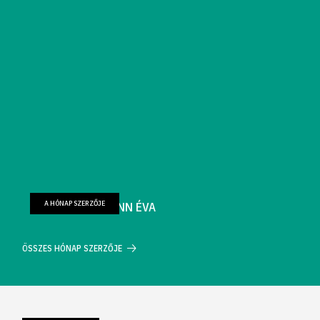
A HÓNAP SZERZŐJE
FARKAS WELLMANN ÉVA
ÖSSZES HÓNAP SZERZŐJE