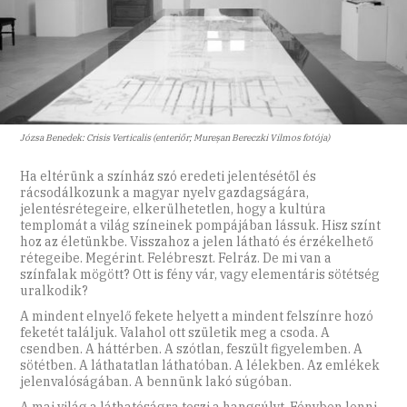
Józsa Benedek: Crisis Verticalis (enteriőr; Mureșan Bereczki Vilmos fotója)
Ha eltérünk a színház szó eredeti jelentésétől és
rácsodálkozunk a magyar nyelv gazdagságára,
jelentésrétegeire, elkerülhetetlen, hogy a kultúra
templomát a világ színeinek pompájában lássuk. Hisz színt
hoz az életünkbe. Visszahoz a jelen látható és érzékelhető
rétegeibe. Megérint. Felébreszt. Felráz. De mi van a
színfalak mögött? Ott is fény vár, vagy elementáris sötétség
uralkodik?
A mindent elnyelő fekete helyett a mindent felszínre hozó
feketét találjuk. Valahol ott születik meg a csoda. A
csendben. A háttérben. A szótlan, feszült figyelemben. A
sötétben. A láthatatlan láthatóban. A lélekben. Az emlékek
jelenvalóságában. A bennünk lakó súgóban.
A mai világ a láthatóságra teszi a hangsúlyt. Fényben lenni,