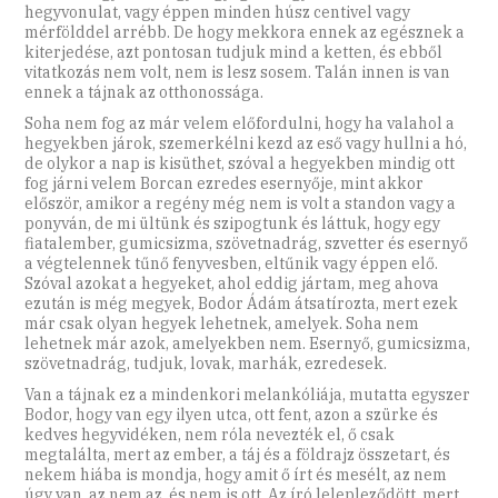
hegyvonulat, vagy éppen minden húsz centivel vagy
mérfölddel arrébb. De hogy mekkora ennek az egésznek a
kiterjedése, azt pontosan tudjuk mind a ketten, és ebből
vitatkozás nem volt, nem is lesz sosem. Talán innen is van
ennek a tájnak az otthonossága.
Soha nem fog az már velem előfordulni, hogy ha valahol a
hegyekben járok, szemerkélni kezd az eső vagy hullni a hó,
de olykor a nap is kisüthet, szóval a hegyekben mindig ott
fog járni velem Borcan ezredes esernyője, mint akkor
először, amikor a regény még nem is volt a standon vagy a
ponyván, de mi ültünk és szipogtunk és láttuk, hogy egy
fiatalember, gumicsizma, szövetnadrág, szvetter és esernyő
a végtelennek tűnő fenyvesben, eltűnik vagy éppen elő.
Szóval azokat a hegyeket, ahol eddig jártam, meg ahova
ezután is még megyek, Bodor Ádám átsatírozta, mert ezek
már csak olyan hegyek lehetnek, amelyek. Soha nem
lehetnek már azok, amelyekben nem. ­Esernyő, gumicsizma,
szövetnadrág, tudjuk, lovak, marhák, ezredesek.
Van a tájnak ez a mindenkori melankóliája, mutatta egyszer
Bodor, hogy van egy ilyen utca, ott fent, azon a szürke és
kedves hegyvidéken, nem róla nevezték el, ő csak
megtalálta, mert az ember, a táj és a földrajz összetart, és
nekem hiába is mondja, hogy amit ő írt és mesélt, az nem
úgy van, az nem az, és nem is ott. Az író lelepleződött, mert