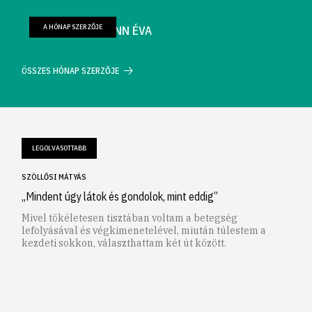
A HÓNAP SZERZŐJE
FARKAS WELLMANN ÉVA
ÖSSZES HÓNAP SZERZŐJE
LEGOLVASOTTABB
SZÖLLŐSI MÁTYÁS
„Mindent úgy látok és gondolok, mint eddig”
Mivel tökéletesen tisztában voltam a betegség
lefolyásával és végkimenetelével, miután túlestem a
kezdeti sokkon, választhattam két út között.