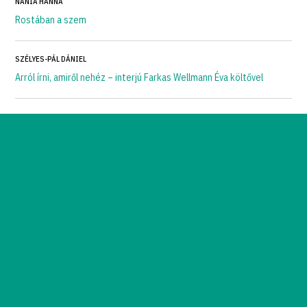
NÁNIA HANNA
Rostában a szem
SZÉLYES-PÁL DÁNIEL
Arról írni, amiről nehéz – interjú Farkas Wellmann Éva költővel