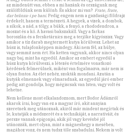
az mindenütt van, ebben a mi hazánk és országunk meg
szülőföldünk sem különb. És akkor mi van?
Frate, frate,
dar brânza-i pe bani.
Pedig engem nem a gazdasági földrajz
érdekelt, hanem a természeti. A hegyek, a vizek, a dombok,
a síkok, a nád, a tölgy, a bükk, a fenyő, a rhododendron, a
moszat és a kő. A havasi bakszakáll. Vagy a farkas
boroszlán és a fecsketárnics meg a terjőke kígyószisz. Vagy
amikor a tíz darab megtermett kutya körülvesz. Lehet az
húsz is, tulajdonképpen mindegy. Aki nem fél, az hülye,
vagy semmit nem ért. Ha ketten vagyunk, akkor nincs olyan
nagy baj, mint ha egyedül. Amikor az embert egyedül a
húsz kutya körülveszi, a létezés értelmére vonatkozó
kérdések felmerülnek, miként van fogalmazva, már nem is
olyan fontos. Az élet nehéz, szokták mondani. Azután a
kutyák elmennek vagy elmaradnak, az egyedül járó ember
pedig azt gondolja, hogy mégiscsak van Isten, vagy volt és
lehetne.
Nem kellene most elkalandoznom, mert Bodor Ádámról
akarok írni, hogy van ez a magyar író, akit annyian
szeretnek meg utánoznak, akiről már mindent megírtak és
le, kutatják a módszerét és a technikáját, a narratíváit, és
persze vannak epigonjai, akik jól vagy kevésbé jól
utánozzák, mert olyan, mint a mágneshegy a mesében,
magához vonz, és nem tudsz tőle szabadulni. Nekem is volt