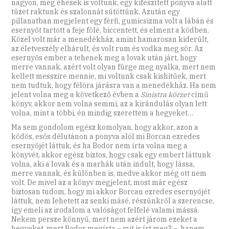
nagyon, meg éhesek is voltunk, egy kifeszített ponyva alatt
tüzet raktunk és szalonnát sütöttünk. Azután egy
pillanatban megjelent egy férfi, gumicsizma volt a lábán és
esernyőt tartott a feje fölé, biccentett, és elment a ködben.
Közel volt már a menedékház, amint hamarosan kiderült,
az életveszély elhárult, és volt rum és vodka meg sör. Az
esernyős ember a tehenek meg a lovak után járt, hogy
merre vannak, azért volt olyan fürge meg nyalka, mert nem
kellett messzire mennie, mi voltunk csak kishitűek, mert
nem tudtuk, hogy félóra járásra van a menedékház. Ha nem
jelent volna meg a következő évben a
Sinistra körzet
című
könyv, akkor nem volna semmi, az a kirándulás olyan lett
volna, mint a többi, én mindig szerettem a hegyeket…
Ma sem gondolom egész komolyan, hogy akkor, azon a
ködös, esős délutánon a ponyva alól mi Borcan ezredes
esernyőjét láttuk, és ha Bodor nem írta volna meg a
könyvét, akkor egész biztos, hogy csak egy embert láttunk
volna, aki a lovak és a marhák után indult, hogy lássa,
merre vannak, és különben is, medve akkor még ott nem
volt. De mivel az a könyv megjelent, most már egész
biztosan tudom, hogy mi akkor Borcan ezredes esernyőjét
láttuk, nem lehetett az senki másé, részünkről a szerencse,
így emeli az irodalom a valóságot felfelé valami mássá.
Nekem persze könnyű, mert nem azért járom ezeket a
hegyeket, mert Bodor megírta – mit is írt meg? –, hanem