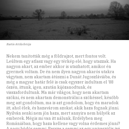
Bartis Attila fotója
Nekem tanították még a földrajzot, mert fontos volt.
Leültem egy atlasz vagy egy térkép elé, hogy utazzak. Ha
nagyon akart, az ember akkor is utazhatott, amikor én
gyermek voltam. De én nem ilyen nagyon akarós utakra
vágytam, nem akartam átúszni a Dunát Jugoszláviába, és
még a magyar határ felé is csak egyszer indultam el ’88
őszén, ittunk, igen, azután kijózanodtunk, és
visszafordultunk. Ma már világos, hogy nem akartam
szökni, és nem akartam demonstrálni a szökéssel, később
meg azt gondoltam, ma is azt gondolom, hogy én maradok
itt, ahol élek, és hazavárom azokat, akik haza fognak jönni.
Nyilván senki nem jön haza, mert annyira nem hülyék az
emberek. Mégis mi van itt nálunk, Erdélyben meg
Romániában, hogy haza kellene vagy volna érdemes jönni?
A nagy büdös semmi. Persze a semmi az egy univerzális izé,