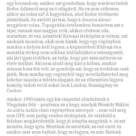
egy korszakom, amikor azt gondoltam, hogy mindent tudok
Bodor Ádámról meg az ő világáról. Ha ez nem otthonos,
akkor mi volna az? A hegyekben, ahol Bodor történetei
játszódnak, én azelőtt jártam, hogy a
Sinistra körzet
megjelent volna. Topográfiai értelemben bemértem azt a
tájat, vannak mai magyar írók, akiket elvittem oda,
mutattam: itt van, nézzétek! Katonai térképész is voltam, ezt
azoknak mondom, akik nem hiszik, hogy egy regényben
minden a helyén kell legyen, a képzeletbeli földrajz és a
mentális térkép nem sokban különbözhet a valóságostól,
aki járt igazi erdőben, az tudja, hogy pár száz méteren az
élete múlhat. Aki nem aludt még kint a hóban, amikor
mínusz húsz fok volt, ne gondolja azt, hogy az irodalom csak
játék. Nem mintha egy regényből vagy novellafüzérből meg
lehetne tanulni a túlélés alapjait, de az elbeszélés legyen
komoly, tudott erről sokat Jack London, Hemingway és
Csehov.
Amikor 1990 őszén egy kis csapattal elindultunk a
Vlegyásza felé – pontosan az a hegy, amelyik Mészöly Miklós
Az atléta halála
című regényében szerepel –, nem volt még
sem GPS, sem pedig rendes térképünk, de valakitől a
faluban megkérdeztük, hogy jó irányba megyünk-e, és azt
mondta, hogy igen. Mentünk és mentünk, az eső esett, és
amikor már nem tudtuk, hogy mi legyen, és már fáztunk