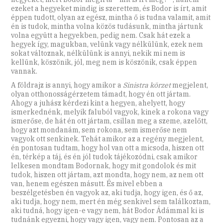
ezeket a hegyeket mindig is szerettem, és Bodor is írt, amit
éppen tudott, olyan az egész, mintha ő is tudna valamit, amit
én is tudok, mintha volna közös tudásunk, mintha jártunk
volna együtt a hegyekben, pedig nem. Csak hát ezek a
hegyek így, magukban, velünk vagy nélkülünk, ezek nem
sokat változnak, nélkülünk is annyi, nekik mi nem is
kellünk, köszönik, jól, meg nem is köszönik, csak éppen
vannak.
A földrajz is annyi, hogy amikor a
Sinistra körzet
megjelent,
olyan otthonosságérzetem támadt, hogy én ott jártam.
Ahogy a juhász kérdezi kint a hegyen, ahelyett, hogy
ismerkednénk, melyik faluból vagyok, kinek a rokona vagy
ismerőse, de hát én ott jártam, csillan meg a szeme, azelőtt,
hogy azt mondanám, sem rokona, sem ismerőse nem
vagyok ott senkinek. Tehát amikor az a regény megjelent,
én pontosan tudtam, hogy hol van ott a micsoda, hiszen ott
én, térkép a táj, és én jól tudok tájékozódni, csak amikor
lelkesen mondtam Bodornak, hogy mit gondolok és mit
tudok, hiszen ott jártam, azt mondta, hogy nem, az nem ott
van, henem egészen másutt. És mivel ebben a
beszélgetésben én vagyok az, aki tudja, hogy igen, és ő az,
aki tudja, hogy nem, mert én még senkivel sem találkoztam,
aki tudná, hogy igen-e vagy nem, hát Bodor Ádámmal ki is
tudnánk egyezni, hogy vagy igen, vagy nem. Pontosan az a