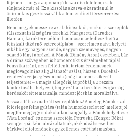
fejében –, hogy az ajtóban jó lesz a díszletelem, csak
tűnjenek már el. Ez a kiszólás akarva-akaratlanul is
önironikus gesztussá válik a fent említett térszervezést
illetően.
Nem megyek messzire az alakításoktól, amikor a szereplők
túlszexualizáltságára térek ki. Margaréta (Daradics
Hannah) karaktere például pontosan beleilleszthető a
fetisizált titkárnő-sztereotípiába – szerelmes naiva helyett
inkább egy nagyon szende, nagyon szemüveges, nagyon
odaadó lányt ábrázol. A Főnök (Dimény Áron) esetében, bár
a dráma szövegében is homoerotikus érzelmeket táplál
Fousztka iránt, nem feltétlenül tartom érdemesnek
meglovagolni az alig „látható” szálat, hiszen a Dočekal-
rendezés célja egészen más (még ha nem is sikerül
teljesítenie) – a mágia allegóriáját próbálja
a
rezsim
kontextusába helyezni, hogy ezáltal a becsület és igazság
kérdésköreit tematizálja, mindezt jócskán moralizálva.
Vissza a túlszexualizált szereplőkhöz! A meleg Főnök-szál
fölösleges felnagyítása (talán humorkísérlet ez) mellett jól
megfér még egy indokolatlan hangsúly: a Főnök helyettese
(Váta Lóránd) és néma szeretője, Petruska (Zongor Réka)
swinger-párként ábrázoltatnak, akik ideális esetben
bárkivel eltöltenének egy kellemes estét hármasban.