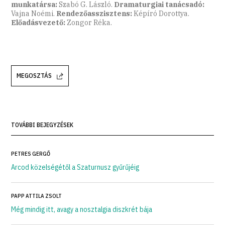
munkatársa:
Szabó G. László.
Dramaturgiai tanácsadó:
Vajna Noémi.
Rendezőasszisztens:
Képíró Dorottya.
Előadásvezető:
Zongor Réka.
MEGOSZTÁS
TOVÁBBI BEJEGYZÉSEK
PETRES GERGŐ
Arcod közelségétől a Szaturnusz gyűrűjéig
PAPP ATTILA ZSOLT
Még mindig itt, avagy a nosztalgia diszkrét bája