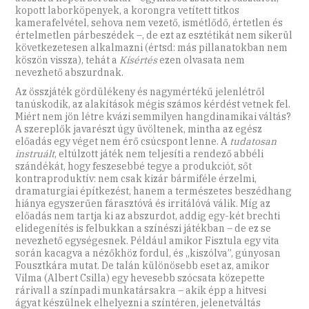
kopott laborköpenyek, a korongra vetített titkos
kamerafelvétel, sehova nem vezető, ismétlődő, értetlen és
értelmetlen párbeszédek –, de ezt az esztétikát nem sikerül
következetesen alkalmazni (értsd: más pillanatokban nem
köszön vissza), tehát a
Kísértés
ezen olvasata nem
nevezhető abszurdnak.
Az összjáték gördülékeny és nagymértékű jelenlétről
tanúskodik, az alakítások mégis számos kérdést vetnek fel.
Miért nem jön létre kvázi semmilyen hangdinamikai váltás?
A szereplők javarészt úgy üvöltenek, mintha az egész
előadás egy véget nem érő csúcspont lenne. A
tudatosan
instruált
,
eltúlzott játék nem teljesíti a rendező abbéli
szándékát, hogy feszesebbé tegye a produkciót, sőt
kontraproduktív: nem csak kizár bármiféle érzelmi,
dramaturgiai építkezést, hanem a természetes beszédhang
hiánya egyszerűen fárasztóvá és irritálóvá válik. Míg az
előadás nem tartja ki az abszurdot, addig egy-két brechti
elidegenítés is felbukkan a színészi játékban – de ez se
nevezhető egységesnek. Például amikor Fisztula egy vita
során kacagva a nézőkhöz fordul, és „kiszólva”, gúnyosan
Fousztkára mutat. De talán különösebb eset az, amikor
Vilma (Albert Csilla) egy hevesebb szócsata közepette
rárivall a színpadi munkatársakra – akik épp a hitvesi
ágyat készülnek elhelyezni a színtéren, jelenetváltás