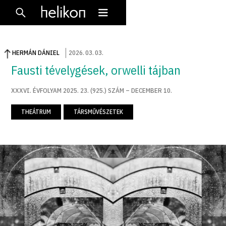
HERMÁN DÁNIEL
2026
.
03
.
03
.
Fausti tévelygések, orwelli tájban
XXXVI. ÉVFOLYAM 2025. 23. (925.) SZÁM – DECEMBER 10.
THEÁTRUM
TÁRSMŰVÉSZETEK