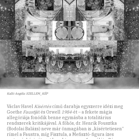
Kalló Angéla: SZELLEM_KÉP
Václav Havel
Kísértés
című darabja egyszerre idézi meg
Goethe
Faust
ját és Orwell
1984
-ét – a fekete mágia
allegóriája fonódik benne egymásba a totalitárius
rendszerek kritikájával. A főhős, dr. Henrik Fousztka
(Bodolai Balázs) neve már önmagában is „kísértetiesen”
rímel a Faustra, míg Fisztula, a Mefisztó-figura ízes