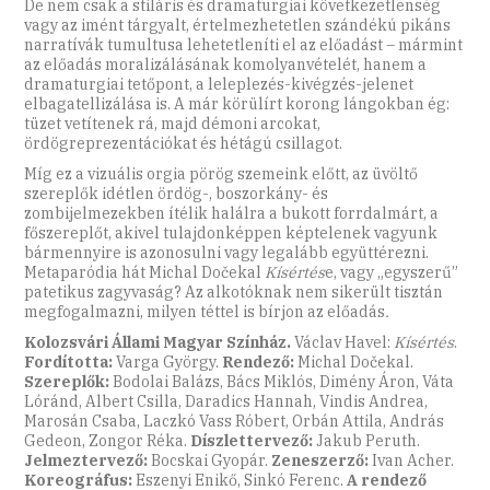
De nem csak a stiláris és dramaturgiai következetlenség
vagy az imént tárgyalt, értelmezhetetlen szándékú pikáns
narratívák tumultusa lehetetleníti el az előadást – mármint
az előadás moralizálásának komolyanvételét, hanem a
dramaturgiai tetőpont, a leleplezés-kivégzés-jelenet
elbagatellizálása is. A már körülírt korong lángokban ég:
tüzet vetítenek rá, majd démoni arcokat,
ördögreprezentációkat és hétágú csillagot.
Míg ez a vizuális orgia pörög szemeink előtt, az üvöltő
szereplők idétlen ördög-, boszorkány- és
zombijelmezekben ítélik halálra a bukott forrdalmárt, a
főszereplőt, akivel tulajdonképpen képtelenek vagyunk
bármennyire is azonosulni vagy legalább együttérezni.
Metaparódia hát Michal Dočekal
Kísértés
e, vagy „egyszerű”
patetikus zagyvaság? Az alkotóknak nem sikerült tisztán
megfogalmazni, milyen téttel is bírjon az előadás
.
Kolozsvári Állami Magyar Színház.
Václav Havel:
Kísértés
.
Fordította:
Varga György.
Rendező:
Michal Dočekal.
Szereplők:
Bodolai Balázs, Bács Miklós, Dimény Áron, Váta
Lóránd, Albert Csilla, Daradics Hannah, Vindis Andrea,
Marosán Csaba, Laczkó Vass Róbert, Orbán Attila, András
Gedeon, Zongor Réka.
Díszlettervező:
Jakub Peruth.
Jelmeztervező:
Bocskai Gyopár.
Zeneszerző:
Ivan Acher.
Koreográfus:
Eszenyi Enikő, Sinkó Ferenc.
A rendező