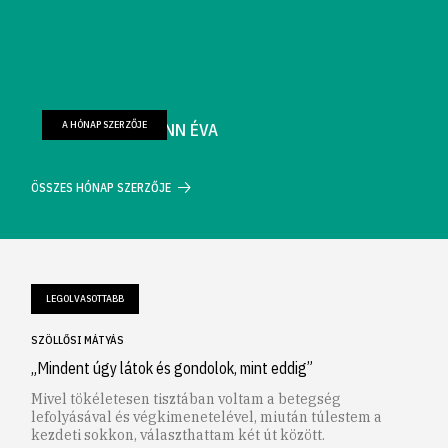
A HÓNAP SZERZŐJE
FARKAS WELLMANN ÉVA
ÖSSZES HÓNAP SZERZŐJE
LEGOLVASOTTABB
SZÖLLŐSI MÁTYÁS
„Mindent úgy látok és gondolok, mint eddig”
Mivel tökéletesen tisztában voltam a betegség
lefolyásával és végkimenetelével, miután túlestem a
kezdeti sokkon, választhattam két út között.