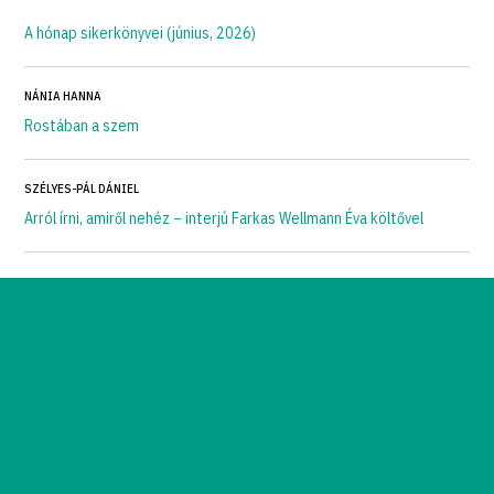
A hónap sikerkönyvei (június, 2026)
NÁNIA HANNA
Rostában a szem
SZÉLYES-PÁL DÁNIEL
Arról írni, amiről nehéz – interjú Farkas Wellmann Éva költővel