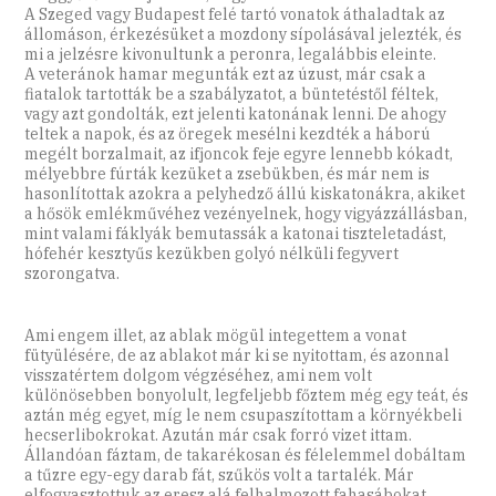
A Szeged vagy Budapest felé tartó vonatok áthaladtak az
állomáson, érkezésüket a mozdony sípolásával jelezték, és
mi a jelzésre kivonultunk a peronra, legalábbis eleinte.
A veteránok hamar megunták ezt az úzust, már csak a
fiatalok tartották be a szabályzatot, a büntetéstől féltek,
vagy azt gondolták, ezt jelenti katonának lenni. De ahogy
teltek a napok, és az öregek mesélni kezdték a háború
megélt borzalmait, az ifjoncok feje egyre lennebb kókadt,
mélyebbre fúrták kezüket a zsebükben, és már nem is
hasonlítottak azokra a pelyhedző állú kiskatonákra, akiket
a hősök emlékművéhez vezényelnek, hogy vigyázzállásban,
mint valami fáklyák bemutassák a katonai tiszteletadást,
hófehér kesztyűs kezükben golyó nélküli fegyvert
szorongatva.
Ami engem illet, az ablak mögül integettem a vonat
fütyülésére, de az ablakot már ki se nyitottam, és azonnal
visszatértem dolgom végzéséhez, ami nem volt
különösebben bonyolult, legfeljebb főztem még egy teát, és
aztán még egyet, míg le nem csupaszítottam a környékbeli
hecserlibokrokat. Azután már csak forró vizet ittam.
Állandóan fáztam, de takarékosan és félelemmel dobáltam
a tűzre egy-egy darab fát, szűkös volt a tartalék. Már
elfogyasztottuk az eresz alá felhalmozott fahasábokat,