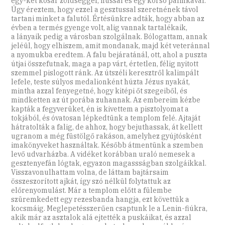
egy-két kosár zöldséggel, hússal és egy korsó pálinkával.
Úgy éreztem, hogy ezzel a gesztussal szeretnének távol
tartani minket a falutól. Értésünkre adták, hogy abban az
évben a termés gyenge volt, alig vannak tartalékaik,
a lányaik pedig a városban szolgálnak. Bólogattam, annak
jeléül, hogy elhiszem, amit mondanak, majd két veteránnal
a nyomukba eredtem. A falu bejáratánál, ott, ahol a puszta
útjai összefutnak, maga a pap várt, értetlen, félig nyitott
szemmel pislogott ránk. Az útszéli keresztről kalimpált
lefele, teste súlyos medalionként húzta Jézus nyakát,
mintha azzal fenyegetné, hogy kitépi őt szegeiből, és
mindketten az út porába zuhannak. Az embereim kézbe
kapták a fegyverüket, én is kivettem a pisztolyomat a
tokjából, és óvatosan lépkedtünk a templom felé. Ajtaját
hátratolták a falig, de ahhoz, hogy bejuthassak, át kellett
ugranom a még füstölgő rakáson, amelyhez gyújtósként
imakönyveket használtak. Később átmentünk a szemben
levő udvarházba. A vidéket korábban uraló nemesek a
gesztenyefán lógtak, egyazon magassságban szolgáikkal.
Visszavonulhattam volna, de láttam bajtársaim
összeszorított ajkát, így szó nélkül folytattuk az
előrenyomulást. Már a templom előtt a fülembe
szüremkedett egy rezesbanda hangja, ezt követtük a
kocsmáig. Meglepetésszerűen csaptunk le a Lenin-fiúkra,
akik már az asztalok alá ejtették a puskáikat, és azzal