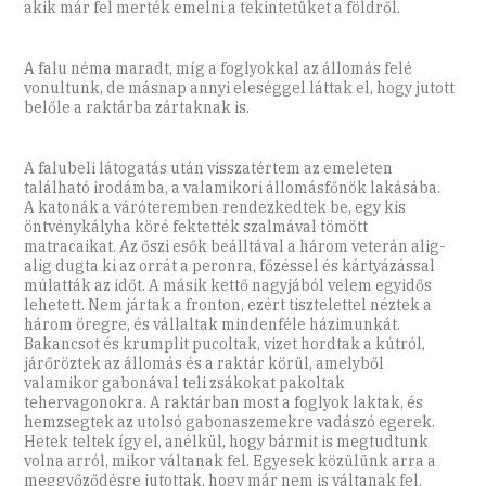
akik már fel merték emelni a tekintetüket a földről.
A falu néma maradt, míg a foglyokkal az állomás felé
vonultunk, de másnap annyi eleséggel láttak el, hogy jutott
belőle a raktárba zártaknak is.
A falubeli látogatás után visszatértem az emeleten
található irodámba, a valamikori állomásfőnök lakásába.
A katonák a váróteremben rendezkedtek be, egy kis
öntvénykályha köré fektették szalmával tömött
matracaikat. Az őszi esők beálltával a három veterán alig-
alig dugta ki az orrát a peronra, főzéssel és kártyázással
múlatták az időt. A másik kettő nagyjából velem egyidős
lehetett. Nem jártak a fronton, ezért tisztelettel néztek a
három öregre, és vállaltak mindenféle házimunkát.
Bakancsot és krumplit pucoltak, vizet hordtak a kútról,
járőröztek az állomás és a raktár körül, amelyből
valamikor gabonával teli zsákokat pakoltak
tehervagonokra. A raktárban most a foglyok laktak, és
hemzsegtek az utolsó gabonaszemekre vadászó egerek.
Hetek teltek így el, anélkül, hogy bármit is megtudtunk
volna arról, mikor váltanak fel. Egyesek közülünk arra a
meggyőződésre jutottak, hogy már nem is váltanak fel.