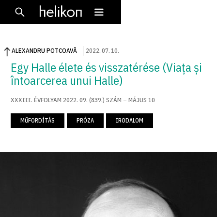
ALEXANDRU POTCOAVĂ
2022
.
07
.
10
.
Egy Halle élete és visszatérése (Viața și
întoarcerea unui Halle)
XXXIII. ÉVFOLYAM 2022. 09. (839.) SZÁM – MÁJUS 10
MŰFORDÍTÁS
PRÓZA
IRODALOM