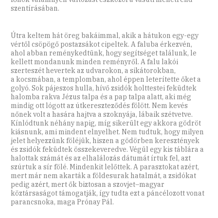
szentírásában.
Útra keltem hát öreg bakáimmal, akik a hátukon egy-egy
vértől csöpögő postazsákot cipeltek. A faluba érkezvén,
ahol abban reménykedtünk, hogy segítséget találunk, le
kellett mondanunk minden reményről. A falu lakói
szerteszét hevertek az udvarokon, a sikátorokban,
a kocsmában, a templomban, ahol éppen leterítette őket a
golyó. Sok pájeszos hulla, hívő zsidók holttestei feküdtek
halomba rakva Jézus talpa és a pap talpa alatt, aki még
mindig ott lógott az útkereszteződés fölött. Nem kevés
nőnek volt a hasára hajtva a szoknyája, lábaik szétvetve.
Kínlódtunk néhány napig, míg sikerült egy akkora gödröt
kiásnunk, ami mindent elnyelhet. Nem tudtuk, hogy milyen
jelet helyezzünk föléjük, hiszen a gödörben keresztények
és zsidók feküdtek összekeveredve. Végül egy kis táblára a
halottak számát és az elhalálozás dátumát írtuk fel, azt
szúrtuk a sír fölé. Mindenkit lelőttek. A parasztokat azért,
mert már nem akarták a földesurak hatalmát, a zsidókat
pedig azért, mert ők biztosan a szovjet–magyar
köztársaságot támogatják, így tudta ezt a páncélozott vonat
parancsnoka, maga Prónay Pál.