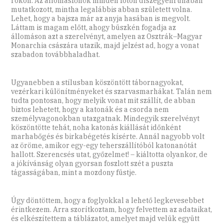
rokon. Az állomásfőnök minden fotón díszegyenruhában
mutatkozott, mintha legalábbis abban született volna.
Lehet, hogy a bajsza már az anyja hasában is megvolt.
Láttam is magam előtt, ahogy büszkén fogadja az
állomáson azt a szerelvényt, amelyen az Osztrák–Magyar
Monarchia császára utazik, majd jelzést ad, hogy a vonat
szabadon továbbhaladhat.
Ugyanebben a stílusban köszöntött tábornagyokat,
vezérkari különítményeket és szarvasmarhákat. Talán nem
tudta pontosan, hogy melyik vonat mit szállít, de abban
biztos lehetett, hogy a katonák és a csorda nem
személyvagonokban utazgatnak. Mindegyik szerelvényt
köszöntötte tehát, noha katonás kiállását időnként
marhabőgés és birkabégetés kísérte. Annál nagyobb volt
az öröme, amikor egy-egy teherszállítóból katonanótát
hallott. Szerencsés utat, győzelmet! – kiáltotta olyankor, de
a jókívánság olyan gyorsan foszlott szét a puszta
tágasságában, mint a mozdony füstje.
Úgy döntöttem, hogy a foglyokkal a lehető legkevesebbet
érintkezem. Arra szorítkoztam, hogy felvettem az adataikat,
és elkészítettem a táblázatot, amelyet majd velük együtt