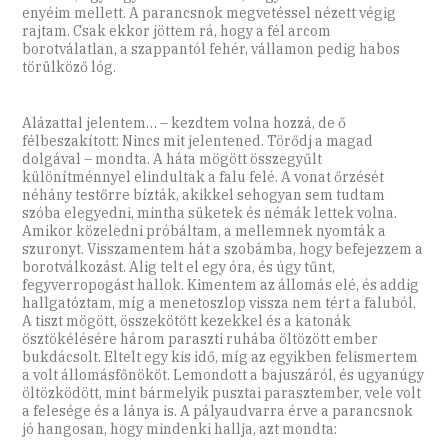
enyéim mellett. A parancsnok megvetéssel nézett végig
rajtam. Csak ekkor jöttem rá, hogy a fél arcom
borotválatlan, a szappantól fehér, vállamon pedig habos
törülköző lóg.
Alázattal jelentem… – kezdtem volna hozzá, de ő
félbeszakított: Nincs mit jelentened. Törődj a magad
dolgával – mondta. A háta mögött összegyűlt
különítménnyel elindultak a falu felé. A vonat őrzését
néhány testőrre bízták, akikkel sehogyan sem tudtam
szóba elegyedni, mintha süketek és némák lettek volna.
Amikor közeledni próbáltam, a mellemnek nyomták a
szuronyt. Visszamentem hát a szobámba, hogy befejezzem a
borotválkozást. Alig telt el egy óra, és úgy tűnt,
fegyverropogást hallok. Kimentem az állomás elé, és addig
hallgatóztam, míg a menetoszlop vissza nem tért a faluból.
A tiszt mögött, összekötött kezekkel és a katonák
ösztökélésére három paraszti ruhába öltözött ember
bukdácsolt. Eltelt egy kis idő, míg az egyikben felismertem
a volt állomásfőnököt. Lemondott a bajuszáról, és ugyanúgy
öltözködött, mint bármelyik pusztai parasztember, vele volt
a felesége és a lánya is. A pályaudvarra érve a parancsnok
jó hangosan, hogy mindenki hallja, azt mondta: