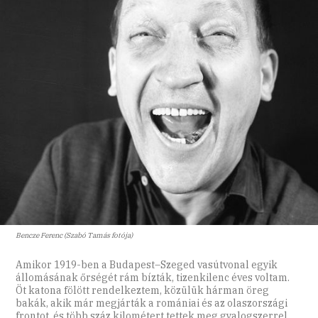
Bencze Ferenc (Szabó Tamás fotója)
Amikor 1919-ben a Budapest–Szeged vasútvonal egyik
állomásának őrségét rám bízták, tizenkilenc éves voltam.
Öt katona fölött rendelkeztem, közülük hárman öreg
bakák, akik már megjárták a romániai és az olaszországi
frontot, és több száz kilométert tettek meg gyalogszerrel