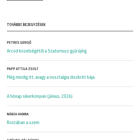
TOVÁBBI BEJEGYZÉSEK
PETRES GERGŐ
Arcod közelségétől a Szaturnusz gyűrűjéig
PAPP ATTILA ZSOLT
Még mindig itt, avagy a nosztalgia diszkrét bája
A hónap sikerkönyvei (június, 2026)
NÁNIA HANNA
Rostában a szem