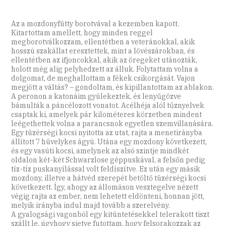
Az a mozdonyfütty borotvával a kezemben kapott.
Kitartottam amellett, hogy minden reggel
megborotválkozzam, ellentétben a veteránokkal, akik
hosszú szakállat eresztettek, mint a lövészárokban, és
ellentétben az ifjoncokkal, akik az öregeket utánozták,
holott még alig pelyhedzett az álluk. Folytattam volna a
dolgomat, de meghallottam a fékek csikorgását. Vajon
megjött a váltás? – gondoltam, és kipillantottam az ablakon.
A peronon a katonáim gyülekeztek, és lenyűgözve
bámulták a páncélozott vonatot. Acélhéja alól tűznyelvek
csaptak ki, amelyek pár kilométeres körzetben mindent
leégethettek volna a parancsnok egyetlen szemvillanására.
Egy tüzérségi kocsi nyitotta az utat, rajta a menetirányba
állított 7 hüvelykes ágyú. Utána egy mozdony következett,
és egy vasúti kocsi, amelynek az alsó szintje mindkét
oldalon két-két Schwarzlose géppuskával, a felsőn pedig
tíz-tíz puskanyílással volt feldíszítve. Ez után egy másik
mozdony, illetve a hátvéd szerepét betöltő tüzérségi kocsi
következett. Így, ahogy az állomáson vesztegelve nézett
végig rajta az ember, nem lehetett eldönteni, honnan jött,
melyik irányba indul majd tovább a szerelvény.
A gyalogsági vagonból egy kitüntetésekkel telerakott tiszt
szállt le, úgyhogy sietve futottam, hogy felsorakozzak az