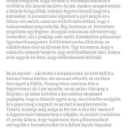
voltak elfoglalva, hogy orrukat a boroskancsókba és a
térdükön ülő lányok mellébe fúrják. Amikor megjelentünk,
a lányok felugráltak, teljesen fegyvertelenül hagyva a
katonákat. A kocsmárosné kipattant a pult mögül és a
lábam elé omlott, azzal az eltökélt szándékkal, hogy a
bakancsaimat megcsókolja. Míg lenéztem rá, felcsattant
mögöttem egy fegyver. Az egyik veteránom üdvözített egy
bolseviket, aki a puskája után nyúlt, kihasználva pillanatnyi
figyelmetlenségemet. A többieket sorba állítottam, és
elindítottam őket az állomás felé. Úgy terveztem, hogy a
raktárba lesznek bezárva, míg továbbadhatom őket, hiszen
nem vagyok én Isten, hogy ítélkezhessek fölöttük.
Ez az enyém! – rikoltotta a kocsmárosné, és kést döfött a
katonai biztos hátába, aki azonnal elterült, és vérében
fetrengett a földön. Fenyegetően emeltem felé a
fegyveremet, de ő azt mondta, ez az ember ölte meg a
férjemet, és aztán bedobta a keresztény szomszéd
pajtájába, hogy a disznók egyék meg, mert hitelbe szolgálta
ki a papot meg a jegyzőt, és az italt is megkeresztelte.
Tessék, kóstolja meg maga is, fel van-e ez a bor vizezve?!
A fegyveremet visszatettem a tokjába, és indulót rendeltem
el, pedig láttam, hogy bajtársaim éhes pillantásokkal
méregetik a boroskorsókat és a falhoz lapuló lányokat,