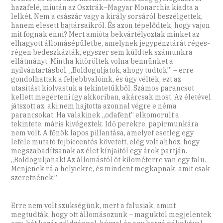
hazafelé, miután az Osztrák–Magyar Monarchia kiadta a
lelkét. Nem a császár vagy a király sorsáról beszélgettek,
hanem elesett bajtársaikról. És azon tépelődtek, hogy vajon
mit fognak enni? Mert amióta bekvártélyoztak minket az
elhagyott állomásépületbe, amelynek jegypénztárát réges-
régen bedeszkázták, egyszer sem küldtek számunkra
ellátmányt. Mintha kitöröltek volna bennünket a
nyilvántartásból. „Boldoguljatok, ahogy tudtok!” – erre
gondolhattak a feljebbvalóink, és úgy vélték, ezt az
utasítást kiolvastuk a tekintetükből. Számos parancsot
kellett megérteni így akkoriban, akárcsak most. Az életével
játszott az, aki nem hajtotta azonnal végre e néma
parancsokat. Ha valakinek „odafent” elkomorult a
tekintete: máris kivégeztek. Idő perekre, papírmunkára
nem volt. A főnök lapos pillantása, amelyet esetleg egy
lefele mutató fejbiccentés követett, elég volt ahhoz, hogy
megszabadítsanak az élet kínjaitól egy árok partján.
„Boldoguljanak! Az állomástól öt kilométerre van egy falu.
Menjenek rá a helyiekre, és mindent megkapnak, amit csak
szeretnének.”
Erre nem volt szükségünk, mert a falusiak, amint
megtudták, hogy ott állomásozunk – maguktól megjelentek