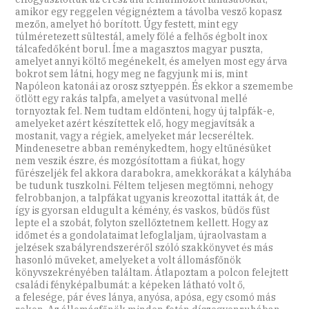
amikor egy reggelen végignéztem a távolba vesző kopasz
mezőn, amelyet hó borított. Úgy festett, mint egy
túlméretezett sültestál, amely fölé a felhős égbolt inox
tálcafedőként borul. Íme a magasztos magyar puszta,
amelyet annyi költő megénekelt, és amelyen most egy árva
bokrot sem látni, hogy meg ne fagyjunk mi is, mint
Napóleon katonái az orosz sztyeppén. És ekkor a szemembe
ötlött egy rakás talpfa, amelyet a vasútvonal mellé
tornyoztak fel. Nem tudtam eldönteni, hogy új talpfák-e,
amelyeket azért készítettek elő, hogy megjavítsák a
mostanit, vagy a régiek, amelyeket már lecseréltek.
Mindenesetre abban reménykedtem, hogy eltűnésüket
nem veszik észre, és mozgósítottam a fiúkat, hogy
fűrészeljék fel akkora darabokra, amekkorákat a kályhába
be tudunk tuszkolni. Féltem teljesen megtömni, nehogy
felrobbanjon, a talpfákat ugyanis kreozottal itatták át, de
így is gyorsan eldugult a kémény, és vaskos, büdös füst
lepte el a szobát, folyton szellőztetnem kellett. Hogy az
időmet és a gondolataimat lefoglaljam, újraolvastam a
jelzések szabályrendszeréről szóló szakkönyvet és más
hasonló műveket, amelyeket a volt állomásfőnök
könyvszekrényében találtam. Átlapoztam a polcon felejtett
családi fényképalbumát: a képeken látható volt ő,
a felesége, pár éves lánya, anyósa, apósa, egy csomó más