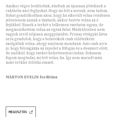
Amikor végre leváltottak, átadtuk az újonnan jötteknek a
raktárba zárt foglyokat. Hogy mi lett a sorsuk, nem tudom.
Sokat gondolkodtam azon, hogy ha sikerült volna rendesen
jelentenem annak a tisztnek, akkor beérte volna az ő
fejükkel. Ennek a terhét a lelkemen viselném ugyan, de
megmenthettem volna az egész falut. Máskülönben nem
vagyok erről teljesen meggyőződve. Prónay étvágyát látva
arra gondolok, hogy a bolsevikok csak előételként
szolgáltak volna, ahogy anyósom mondaná. Ami csak arra
jó, hogy felcsigázza az ínyedet a főfogás és a desszert előtt,
de anélkül, hogy ezeket helyettesíteni tudná. Sohasem
fogom megtudni, mi lett volna, ha. Így nem maradt más,
mint örökké őrlődni emiatt.
MÁRTON EVELIN fordítása
MEGOSZTÁS