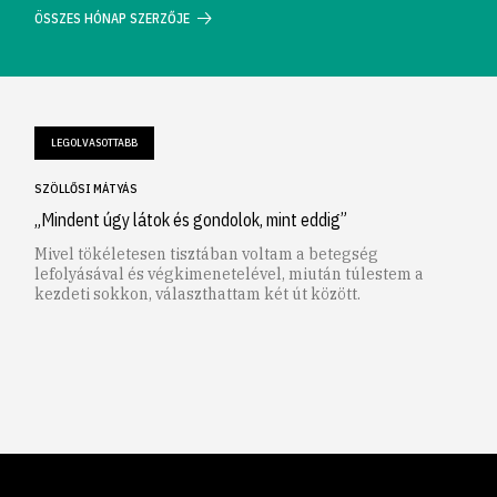
ÖSSZES HÓNAP SZERZŐJE
LEGOLVASOTTABB
SZÖLLŐSI MÁTYÁS
„Mindent úgy látok és gondolok, mint eddig”
Mivel tökéletesen tisztában voltam a betegség
lefolyásával és végkimenetelével, miután túlestem a
kezdeti sokkon, választhattam két út között.
1
2
3
4
5
6