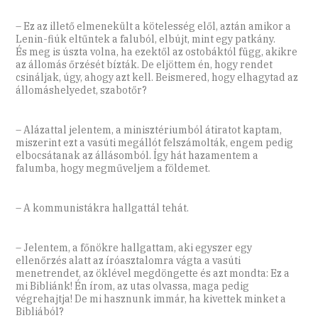
– Ez az illető elmenekült a kötelesség elől, aztán amikor a
Lenin-­fiúk eltűntek a faluból, elbújt, mint egy patkány.
És meg is úszta volna, ha ezektől az ostobáktól függ, akikre
az állomás őrzését bízták. De eljöttem én, hogy rendet
csináljak, úgy, ahogy azt kell. Beismered, hogy elhagytad az
állomáshelyedet, szabotőr?
– Alázattal jelentem, a minisztériumból átiratot kaptam,
miszerint ezt a vasúti megállót felszámolták, engem pedig
elbocsátanak az állásomból. Így hát hazamentem a
falumba, hogy megműveljem a földemet.
– A kommunistákra hallgattál tehát.
– Jelentem, a főnökre hallgattam, aki egyszer egy
ellenőrzés alatt az íróasztalomra vágta a vasúti
menetrendet, az öklével megdöngette és azt mondta: Ez a
mi Bibliánk! Én írom, az utas olvassa, maga pedig
végrehajtja! De mi hasznunk immár, ha kivettek minket a
Bibliából?