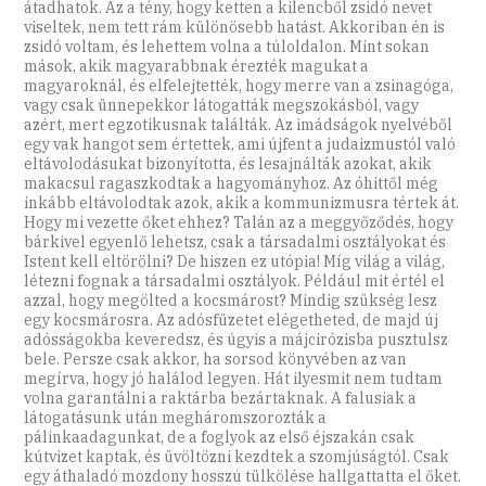
átadhatok. Az a tény, hogy ketten a kilencből zsidó nevet
viseltek, nem tett rám különösebb hatást. Akkoriban én is
zsidó voltam, és lehettem volna a túloldalon. Mint sokan
mások, akik magyarabbnak érezték magukat a
magyaroknál, és elfelejtették, hogy merre van a zsinagóga,
vagy csak ünnepekkor látogatták megszokásból, vagy
azért, mert egzotikusnak találták. Az imádságok nyelvéből
egy vak hangot sem értettek, ami újfent a judaizmustól való
eltávolodásukat bizonyította, és lesajnálták azokat, akik
makacsul ragaszkodtak a hagyományhoz. Az óhittől még
inkább eltávolodtak azok, akik a kommunizmusra tértek át.
Hogy mi vezette őket ehhez? Talán az a meggyőződés, hogy
bárkivel egyenlő lehetsz, csak a társadalmi osztályokat és
Istent kell eltörölni? De hiszen ez utópia! Míg világ a világ,
létezni fognak a társadalmi osztályok. Például mit értél el
azzal, hogy megölted a kocsmárost? Mindig szükség lesz
egy kocsmárosra. Az adósfüzetet elégetheted, de majd új
adósságokba keveredsz, és úgyis a májcirózisba pusztulsz
bele. Persze csak akkor, ha sorsod könyvében az van
megírva, hogy jó halálod legyen. Hát ilyesmit nem tudtam
volna garantálni a raktárba bezártaknak. A falusiak a
látogatásunk után megháromszorozták a
pálinkaadagunkat, de a foglyok az első éjszakán csak
kútvizet kaptak, és üvöltözni kezdtek a szomjúságtól. Csak
egy áthaladó mozdony hosszú tülkölése hallgattatta el őket.