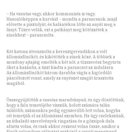
– Ha vasutas vagy, akkor kommunista is vagy.
Hasonlóképpen a kurváid – mondta a parancsnok, majd
elővette a pisztolyát, és halántékon lőtte az anyát meg a
lányt. Tűzre velük, ezt a patkányt meg kötözzétek a
sínekhez! – parancsolta.
Két katona átvonszolta a keresztgerendákon a volt
állomásfőnököt, és kikötötték a sínek közé. A többiek a
mozdony ajtajáig emelték a két nőt, a tűzszerész begyúrta
őket a kazánba, a tiszt kiadta a parancsot az indulásra.
Az állomásfőnököt három darabba vágta a kigördülő
páncélozott vonat, amely az enyészet szagát árasztotta
magából.
Összegyűjtöttük a vasutas maradványait, és úgy döntöttünk,
hogy a falu temetőjébe visszük, holott számára talán
találóbb, számunkra pedig egyszerűbb lett volna, hogyha
ott temetjük el az állomással szemben. Ha úgy cselekszünk,
az áthaladó szerelvények ringatása és a gőzsípok dala
altatta volna, és csak akkor rezzent volna össze, amikor a
főnök valamilyen változást eszközöl a vasúti menetrend