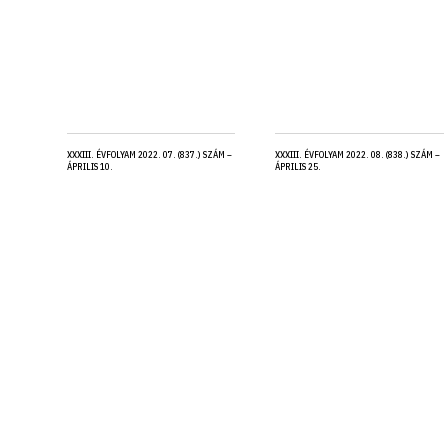
XXXIII. ÉVFOLYAM 2022. 07. (837.) SZÁM –
XXXIII. ÉVFOLYAM 2022. 08. (838.) SZÁM –
ÁPRILIS 10.
ÁPRILIS 25.