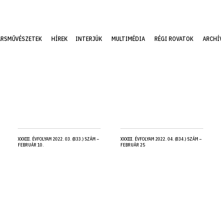
ÁRSMŰVÉSZETEK
HÍREK
INTERJÚK
MULTIMÉDIA
RÉGI ROVATOK
ARCHÍ
XXXIII. ÉVFOLYAM 2022. 03. (833.) SZÁM –
XXXIII. ÉVFOLYAM 2022. 04. (834.) SZÁM –
FEBRUÁR 10.
FEBRUÁR 25