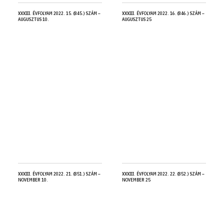
XXXIII. ÉVFOLYAM 2022. 15. (845.) SZÁM –
XXXIII. ÉVFOLYAM 2022. 16. (846.) SZÁM –
AUGUSZTUS 10.
AUGUSZTUS 25
XXXIII. ÉVFOLYAM 2022. 21. (851.) SZÁM –
XXXIII. ÉVFOLYAM 2022. 22. (852.) SZÁM –
NOVEMBER 10.
NOVEMBER 25