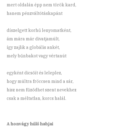
mert oldalán épp nem török kard,
hanem pénzváltótáskapánt
díszelgett korhű lenyomatként,
ám mára már divatjamúlt,
így zajlik a globális ankét,
mely bűnbakot vagy vértanút
egyként dicsőít és leleplez,
hogy múltra fröccsen mind a sár,
hisz nem fűződhet szent nevekhez
csak a méltatlan, korcs halál.
A honvágy hűlő habjai