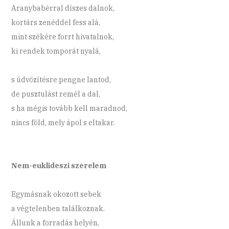
Aranybabérral díszes dalnok,
kortárs zenéddel fess alá,
mint székére forrt hivatalnok,
ki rendek tomporát nyalá,
s üdvözítésre pengne lantod,
de pusztulást remél a dal,
s ha mégis tovább kell maradnod,
nincs föld, mely ápol s eltakar.
Nem-euklideszi szerelem
Egymásnak okozott sebek
a végtelenben találkoznak.
Állunk a forradás helyén,