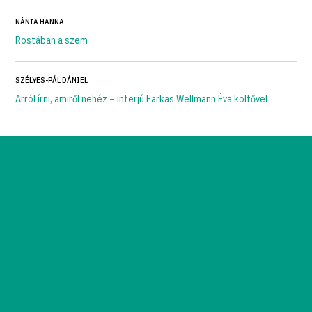
NÁNIA HANNA
Rostában a szem
SZÉLYES-PÁL DÁNIEL
Arról írni, amiről nehéz – interjú Farkas Wellmann Éva költővel