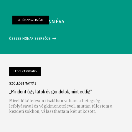
A HÓNAP SZERZŐJE
FARKAS WELLMANN ÉVA
ÖSSZES HÓNAP SZERZŐJE
LEGOLVASOTTABB
SZÖLLŐSI MÁTYÁS
„Mindent úgy látok és gondolok, mint eddig”
Mivel tökéletesen tisztában voltam a betegség
lefolyásával és végkimenetelével, miután túlestem a
kezdeti sokkon, választhattam két út között.