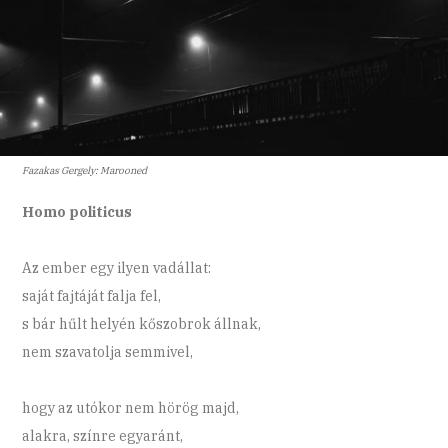
Fazakas Gergely: Marooned
Homo politicus
Az ember egy ilyen vadállat:
saját fajtáját falja fel,
s bár hűlt helyén kőszobrok állnak,
nem szavatolja semmivel,
hogy az utókor nem hörög majd,
alakra, színre egyaránt,