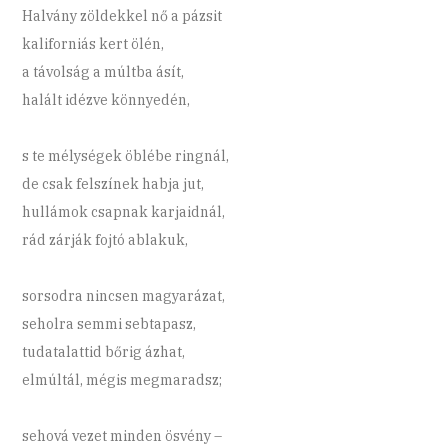
Halvány zöldekkel nő a pázsit
kaliforniás kert ölén,
a távolság a múltba ásít,
halált idézve könnyedén,
s te mélységek öblébe ringnál,
de csak felszínek habja jut,
hullámok csapnak karjaidnál,
rád zárják fojtó ablakuk,
sorsodra nincsen magyarázat,
seholra semmi sebtapasz,
tudatalattid bőrig ázhat,
elmúltál, mégis megmaradsz;
sehová vezet minden ösvény –