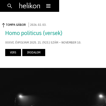
TOMPA GÁBOR
2026
.
02
.
03
.
Homo politicus (versek)
XXXVI. ÉVFOLYAM 2025. 21. (923.) SZÁM – NOVEMBER 10.
VERS
IRODALOM