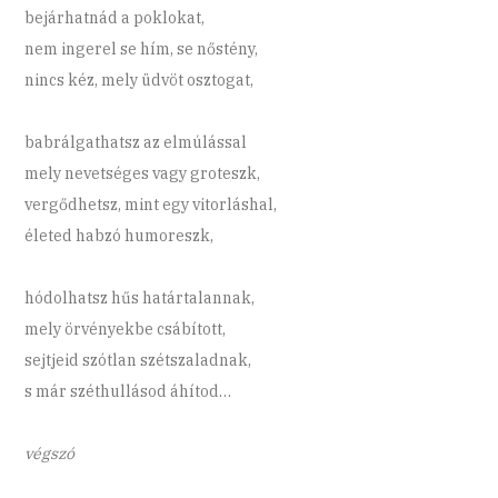
bejárhatnád a poklokat,
nem ingerel se hím, se nőstény,
nincs kéz, mely üdvöt osztogat,
babrálgathatsz az elmúlással
mely nevetséges vagy groteszk,
vergődhetsz, mint egy vitorláshal,
életed habzó humoreszk,
hódolhatsz hűs határtalannak,
mely örvényekbe csábított,
sejtjeid szótlan szétszaladnak,
s már széthullásod áhítod…
végszó